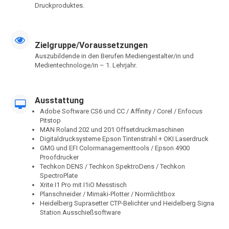
Druckproduktes.
Zielgruppe/Voraussetzungen
Auszubildende in den Berufen Mediengestalter/in und
Medientechnologe/in – 1. Lehrjahr.
Ausstattung
Adobe Software CS6 und CC / Affinity / Corel / Enfocus
Pitstop
MAN Roland 202 und 201 Offsetdruckmaschinen
Digitaldrucksysteme Epson Tintenstrahl + OKI Laserdruck
GMG und EFI Colormanagementtools / Epson 4900
Proofdrucker
Techkon DENS / Techkon SpektroDens / Techkon
SpectroPlate
Xrite I1 Pro mit I1iO Messtisch
Planschneider / Mimaki-Plotter / Normlichtbox
Heidelberg Suprasetter CTP-Belichter und Heidelberg Signa
Station Ausschießsoftware