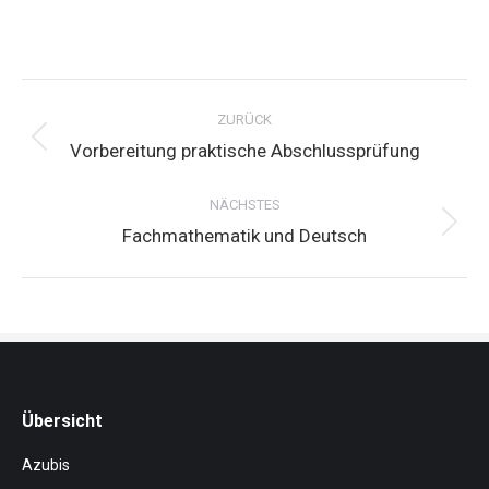
Project
navigation
ZURÜCK
Previous
Vorbereitung praktische Abschlussprüfung
project:
NÄCHSTES
Next
Fachmathematik und Deutsch
project:
Übersicht
Azubis