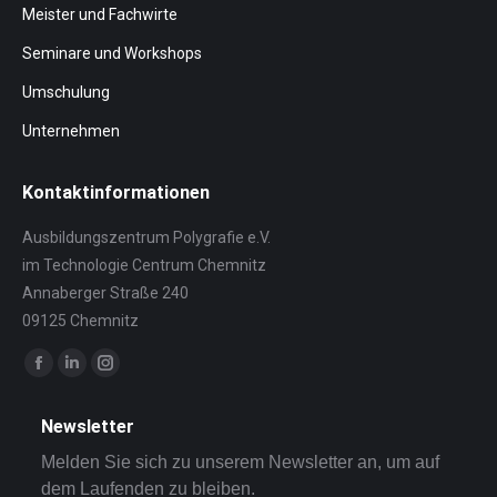
Meister und Fachwirte
Seminare und Workshops
Umschulung
Unternehmen
Kontaktinformationen
Ausbildungszentrum Polygrafie e.V.
im Technologie Centrum Chemnitz
Annaberger Straße 240
09125 Chemnitz
Finden Sie uns auf:
Facebook
Linkedin
Instagram
page
page
page
Newsletter
opens
opens
opens
Melden Sie sich zu unserem Newsletter an, um auf
in
in
in
dem Laufenden zu bleiben.
new
new
new