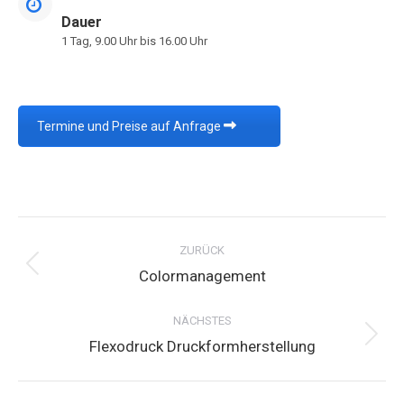
Dauer
1 Tag, 9.00 Uhr bis 16.00 Uhr
Termine und Preise auf Anfrage
Project
navigation
ZURÜCK
Previous
Colormanagement
project:
NÄCHSTES
Next
Flexodruck Druckformherstellung
project: