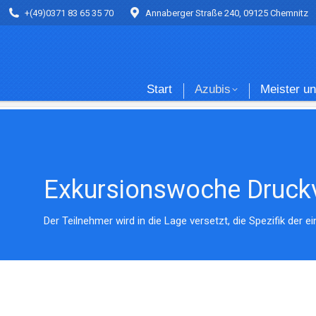
+(49)0371 83 65 35 70
+(49)0371 83 65 35 70
Annaberger Straße 240, 09125 Chemnitz
Annaberger Straße 240, 09125 Chemnitz
Start
Azub
Start
Azubis
Meister u
Exkursionswoche Druckv
Der Teilnehmer wird in die Lage versetzt, die Spezifik der 