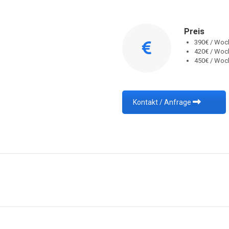
Preis
390€ / Woc
420€ / Woc
450€ / Woc
Kontakt / Anfrage
Next
project: