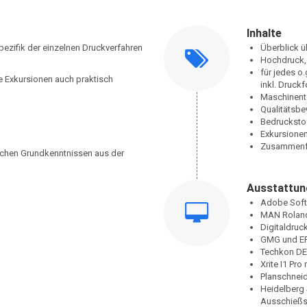
Inhalte
Spezifik der einzelnen Druckverfahren
Überblick ü
Hochdruck, 
für jedes o
ie Exkursionen auch praktisch
inkl. Druck
Maschinente
Qualitätsb
Bedruckstof
Exkursionen
Zusammenf
ischen Grundkenntnissen aus der
Ausstattun
Adobe Softw
MAN Roland
Digitaldruc
GMG und EF
Techkon DE
Xrite I1 Pro
Planschneid
Heidelberg 
Ausschießs