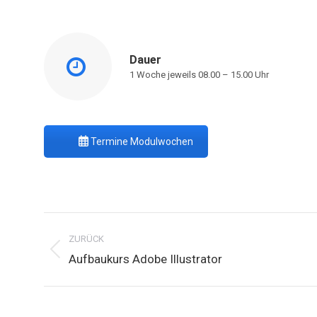
Dauer
1 Woche jeweils 08.00 – 15.00 Uhr
Termine Modulwochen
Project
navigation
ZURÜCK
Previous
Aufbaukurs Adobe Illustrator
project: