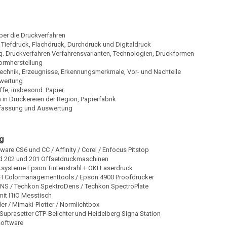
ber die Druckverfahren
Tiefdruck, Flachdruck, Durchdruck und Digitaldruck
.g. Druckverfahren Verfahrensvarianten, Technologien, Druckformen
formherstellung
chnik, Erzeugnisse, Erkennungsmerkmale, Vor- und Nachteile
ewertung
fe, insbesond. Papier
 in Druckereien der Region, Papierfabrik
assung und Auswertung
g
are CS6 und CC / Affinity / Corel / Enfocus Pitstop
 202 und 201 Offsetdruckmaschinen
ksysteme Epson Tintenstrahl + OKI Laserdruck
I Colormanagementtools / Epson 4900 Proofdrucker
NS / Techkon SpektroDens / Techkon SpectroPlate
 mit I1iO Messtisch
er / Mimaki-Plotter / Normlichtbox
Suprasetter CTP-Belichter und Heidelberg Signa Station
oftware