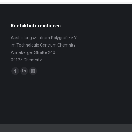
Kontaktinformationen
Ausbildungszentrum Polygrafie e.V.
im Technologie Centrum Chemnitz
Annaberger Straße 240
09125 Chemnitz
Finden Sie uns auf:
Facebook
Linkedin
Instagram
page
page
page
opens
opens
opens
in
in
in
new
new
new
window
window
window