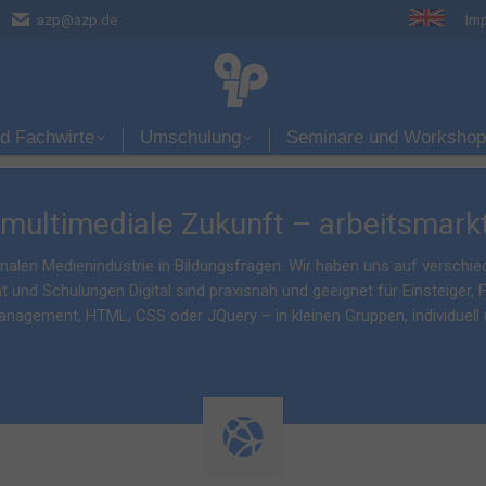
azp@azp.de
azp@azp.de
Im
Im
is
Meister und Fachwirte
Umschulung
Semina
nd Fachwirte
Umschulung
Seminare und Worksho
 multimediale Zukunft – arbeitsmarkto
ionalen Medienindustrie in Bildungsfragen. Wir haben uns auf verschi
t und Schulungen Digital sind praxisnah und geeignet für Einsteiger, 
anagement, HTML, CSS oder JQuery – in kleinen Gruppen, individuell 