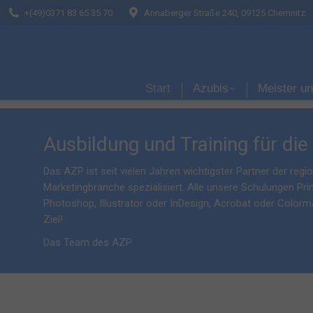
+(49)0371 83 65 35 70
+(49)0371 83 65 35 70
Annaberger Straße 240, 09125 Chemnitz
Annaberger Straße 240, 09125 Chemnitz
Start
Azub
Start
Azubis
Meister u
Ausbildung und Training für die
Das AZP ist seit vielen Jahren wichtigster Partner der reg
Marketingbranche spezialisiert. Alle unsere Schulungen Prin
Photoshop, Illustrator oder InDesign, Acrobat oder Colorm
Ziel!
Das Team des AZP