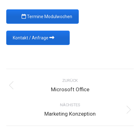
Termine Modulwochen
Kontakt / Anfrage
Project
navigation
ZURÜCK
Previous
Microsoft Office
project:
NÄCHSTES
Next
Marketing Konzeption
project: