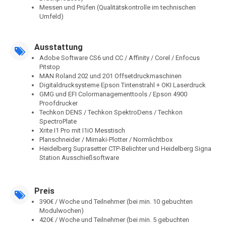
Messen und Prüfen (Qualitätskontrolle im technischen
Umfeld)
Ausstattung
Adobe Software CS6 und CC / Affinity / Corel / Enfocus
Pitstop
MAN Roland 202 und 201 Offsetdruckmaschinen
Digitaldrucksysteme Epson Tintenstrahl + OKI Laserdruck
GMG und EFI Colormanagementtools / Epson 4900
Proofdrucker
Techkon DENS / Techkon SpektroDens / Techkon
SpectroPlate
Xrite I1 Pro mit I1iO Messtisch
Planschneider / Mimaki-Plotter / Normlichtbox
Heidelberg Suprasetter CTP-Belichter und Heidelberg Signa
Station Ausschießsoftware
Preis
390€ / Woche und Teilnehmer (bei min. 10 gebuchten
Modulwochen)
420€ / Woche und Teilnehmer (bei min. 5 gebuchten