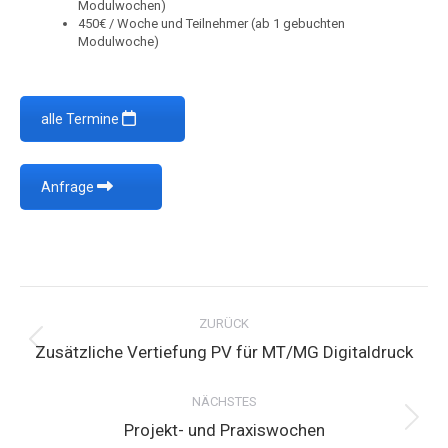
Modulwochen)
450€ / Woche und Teilnehmer (ab 1 gebuchten
Modulwoche)
alle Termine
Anfrage
Project
navigation
ZURÜCK
Previous
Zusätzliche Vertiefung PV für MT/MG Digitaldruck
project:
NÄCHSTES
Next
Projekt- und Praxiswochen