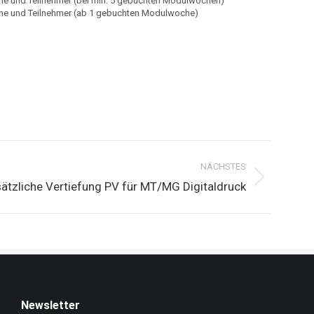
he und Teilnehmer (bei min. 5 gebuchten Modulwochen)
he und Teilnehmer (ab 1 gebuchten Modulwoche)
NÄCHSTES
ätzliche Vertiefung PV für MT/MG Digitaldruck
Newsletter