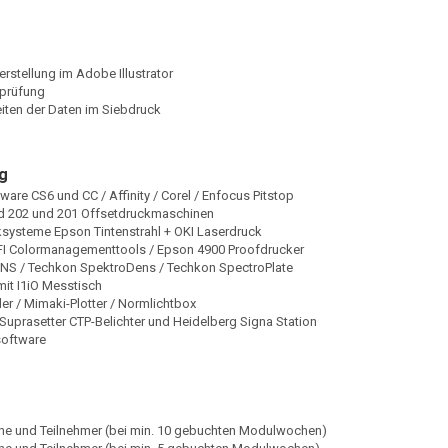
rstellung im Adobe Illustrator
prüfung
iten der Daten im Siebdruck
g
are CS6 und CC / Affinity / Corel / Enfocus Pitstop
 202 und 201 Offsetdruckmaschinen
ksysteme Epson Tintenstrahl + OKI Laserdruck
I Colormanagementtools / Epson 4900 Proofdrucker
NS / Techkon SpektroDens / Techkon SpectroPlate
 mit I1iO Messtisch
er / Mimaki-Plotter / Normlichtbox
Suprasetter CTP-Belichter und Heidelberg Signa Station
oftware
he und Teilnehmer (bei min. 10 gebuchten Modulwochen)