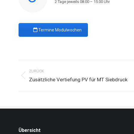
2 Tage jeweils 08.00 – 15.00 Uhr
Termine Modulwochen
Project
navigation
ZURÜCK
Previous
Zusätzliche Vertiefung PV für MT Siebdruck
project:
Übersicht