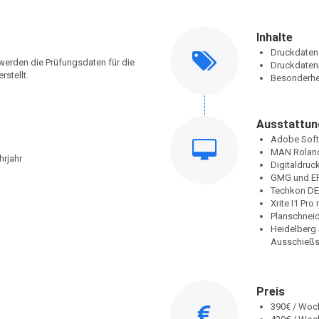
Inhalte
Druckdatene
erden die Prüfungsdaten für die
Druckdaten
stellt.
Besonderhe
Ausstattun
Adobe Softw
MAN Roland
hrjahr
Digitaldruc
GMG und EF
Techkon DE
Xrite I1 Pro
Planschneid
Heidelberg 
Ausschießs
Preis
390€ / Woc