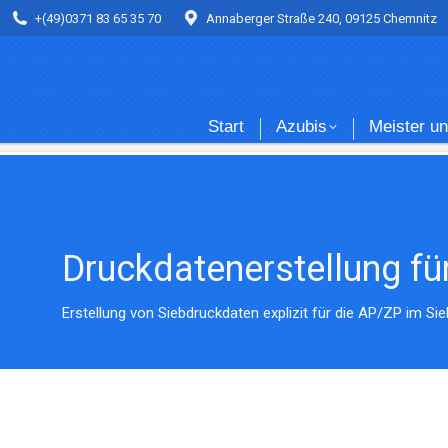
+(49)0371 83 65 35 70
+(49)0371 83 65 35 70
Annaberger Straße 240, 09125 Chemnitz
Annaberger Straße 240, 09125 Chemnitz
Start
Azub
Start
Azubis
Meister u
Druckdatenerstellung fü
Erstellung von Siebdruckdaten explizit für die AP/ZP im Si