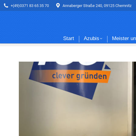
+(49)0371 83 65 35 70
+(49)0371 83 65 35 70
Annaberger Straße 240, 09125 Chemnitz
Annaberger Straße 240, 09125 Chemnitz
Start
Azub
Start
Azubis
Meister u