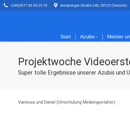
+(49)0371 83 65 35 70
+(49)0371 83 65 35 70
Annaberger Straße 240, 09125 Chemnitz
Annaberger Straße 240, 09125 Chemnitz
Start
Azub
Start
Azubis
Meister u
Projektwoche Videoerst
Super tolle Ergebnisse unserer Azubis und 
Vanessa und Daniel (Umschulung Mediengestalter)