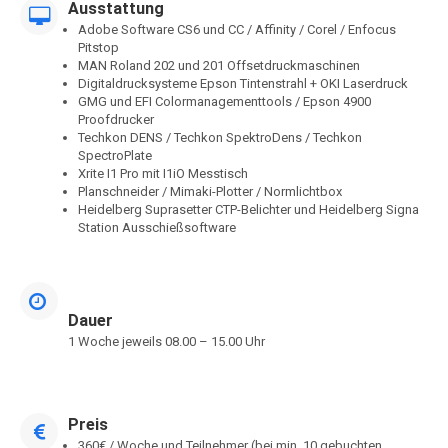
Ausstattung
Adobe Software CS6 und CC / Affinity / Corel / Enfocus
Pitstop
MAN Roland 202 und 201 Offsetdruckmaschinen
Digitaldrucksysteme Epson Tintenstrahl + OKI Laserdruck
GMG und EFI Colormanagementtools / Epson 4900
Proofdrucker
Techkon DENS / Techkon SpektroDens / Techkon
SpectroPlate
Xrite I1 Pro mit I1iO Messtisch
Planschneider / Mimaki-Plotter / Normlichtbox
Heidelberg Suprasetter CTP-Belichter und Heidelberg Signa
Station Ausschießsoftware
Dauer
1 Woche jeweils 08.00 – 15.00 Uhr
Preis
360€ / Woche und Teilnehmer (bei min. 10 gebuchten